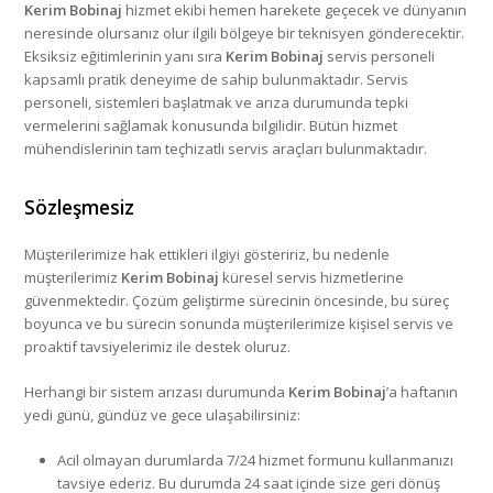
Kerim Bobinaj
hizmet ekibi hemen harekete geçecek ve dünyanın
neresinde olursanız olur ilgili bölgeye bir teknisyen gönderecektir.
Eksiksiz eğitimlerinin yanı sıra
Kerim Bobinaj
servis personeli
kapsamlı pratik deneyime de sahip bulunmaktadır. Servis
personeli, sistemleri başlatmak ve arıza durumunda tepki
vermelerini sağlamak konusunda bilgilidir. Bütün hizmet
mühendislerinin tam teçhizatlı servis araçları bulunmaktadır.
Sözleşmesiz
Müşterilerimize hak ettikleri ilgiyi gösteririz, bu nedenle
müşterilerimiz
Kerim Bobinaj
küresel servis hizmetlerine
güvenmektedir. Çözüm geliştirme sürecinin öncesinde, bu süreç
boyunca ve bu sürecin sonunda müşterilerimize kişisel servis ve
proaktif tavsiyelerimiz ile destek oluruz.
Herhangi bir sistem arızası durumunda
Kerim Bobinaj
’a haftanın
yedi günü, gündüz ve gece ulaşabilirsiniz:
Acil olmayan durumlarda 7/24 hizmet formunu kullanmanızı
tavsiye ederiz. Bu durumda 24 saat içinde size geri dönüş