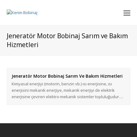
Jeneratör Motor Bobinaj Sarım ve Bakım
Hizmetleri
Jeneratör Motor Bobinaj Sarım Ve Bakım Hizmetleri
Kimyasal enerjiyi (motorin, benzin vb.) ısı enerjisine, ısı
enerjisini mekanik enerjiye, mekanik enerjiyi de elektrik
enerjisine çeviren elektro-mekanik sistemler topluluğudur.…